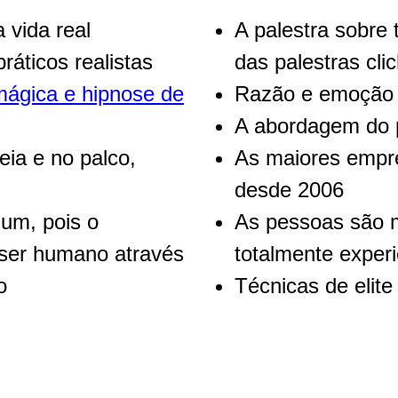
 vida real
A palestra sobre 
áticos realistas
das palestras cli
ágica e hipnose de
Razão e emoção 
A abordagem do p
eia e no palco,
As maiores empre
desde 2006
mum, pois o
As pessoas são m
 ser humano através
totalmente experi
o
Técnicas de elite