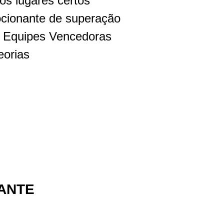
os lugares certos
cionante de superação
s Equipes Vencedoras
eorias
ANTE