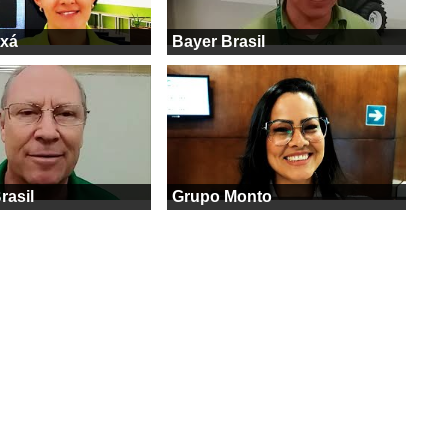
axá
Bayer Brasil
rasil
Grupo Monto