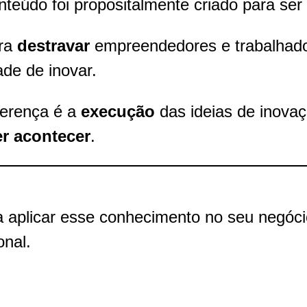
nteúdo foi propositalmente criado para ser
ara
destravar
empreendedores e trabalhado
ade de inovar.
ferença é a
execução
das ideias de inova
er acontecer
.
a aplicar esse conhecimento no seu negóci
onal.