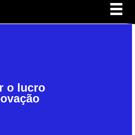
r o lucro
novação