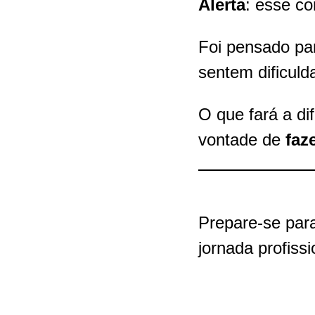
Alerta
: esse co
Foi pensado p
sentem dificuld
O que fará a di
vontade de
faz
Prepare-se par
jornada profissi